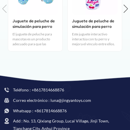
Juguete de peluche de
Juguete de peluche de
simulación para perro
simulación para perro
El juguete de peluche para
Este juguete interactivo
mascotas es un producto
interactúa con tu perro y
adecuado para que las
mejora el vínculo entre ellos.
mascotas jueguen y jueguen.
Además, algunos juguetes
Puede brindarles a las
interactivos también están
mascotas la diversión de
diseñados para esconder
masticar, rascar y jugar.
comida o snacks, lo que puede
También puede ayudar a las
estimular la inteligencia y la
mascotas a hacer ejercicio y
intuición del perro.
aliviar el aburrimiento y la
ansiedad.
Teléfono : +8617814668876
Correo electrónico : luna@jingyantoys.com
Whatsapp : +8617814668876
Add : No. 13, Qixiang Group, Lucai Village, Jinji Town,
Tianchang City, Anhui Province