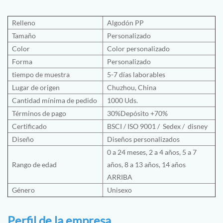
Relleno
Algodón PP
Tamaño
Personalizado
Color
Color personalizado
Forma
Personalizado
tiempo de muestra
5-7 días laborables
Lugar de origen
Chuzhou, China
Cantidad mínima de pedido
1000 Uds.
Términos de pago
30%Depósito +70%
Certificado
BSCI
/
ISO 9001
/
Sedex /
disney
Diseño
Diseños personalizados
0 a 24 meses, 2 a 4 años, 5 a 7
Rango de edad
años, 8 a 13 años, 14 años
ARRIBA
Género
Unisexo
Perfil de la empresa