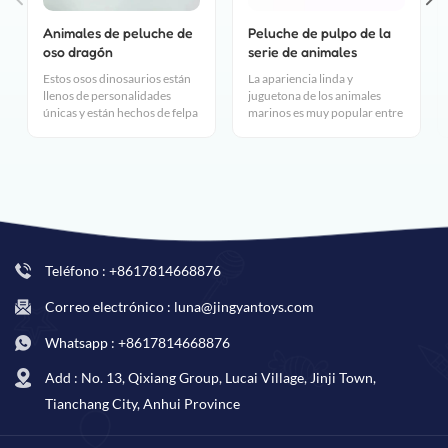
Animales de peluche de
Peluche de pulpo de la
oso dragón
serie de animales
personalizados
marinos
Estos osos dinosaurios están
La apariencia linda y
llenos de personalidades
juguetona de los animales
únicas y están hechos de felpa
marinos es muy popular entre
súper suave. Desde
la gente. Protejamos juntos a
reconocidas mascotas
las criaturas del océano,
clásicas hasta nuevos amigos
abracemos juntos la tierra
modernos, ¡vale la pena
azul.
tenerlos todos!
Teléfono : +8617814668876
Correo electrónico : luna@jingyantoys.com
Whatsapp : +8617814668876
Add : No. 13, Qixiang Group, Lucai Village, Jinji Town,
Tianchang City, Anhui Province