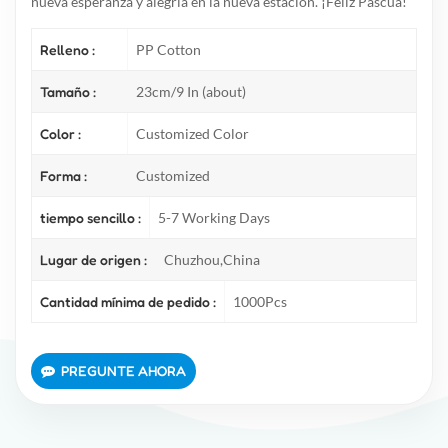
nueva esperanza y alegría en la nueva estación. ¡Feliz Pascua!"
Relleno :
PP Cotton
Tamaño :
23cm/9 In (about)
Color :
Customized Color
Forma :
Customized
tiempo sencillo :
5-7 Working Days
Lugar de origen :
Chuzhou,China
Cantidad mínima de pedido :
1000Pcs
PREGUNTE AHORA