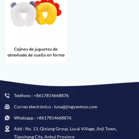
Cojines de juguetes de
almohada de cuello en forma
de U de espuma de dibujos
animados
Teléfono : +8617814668876
Correo electrónico : luna@jingyantoys.com
Whatsapp : +8617814668876
Add : No. 13, Qixiang Group, Lucai Village, Jinji Town,
Tianchang City, Anhui Province