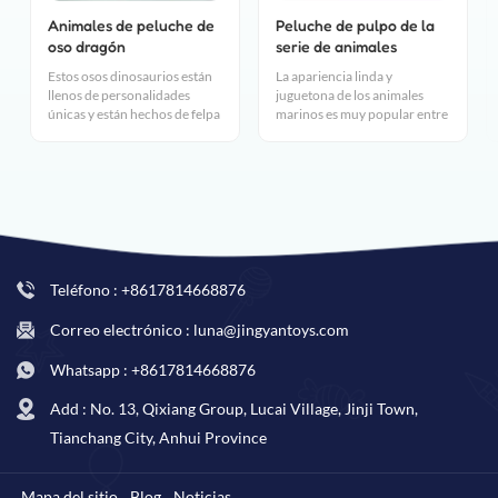
Animales de peluche de
Peluche de pulpo de la
oso dragón
serie de animales
personalizados
marinos
Estos osos dinosaurios están
La apariencia linda y
llenos de personalidades
juguetona de los animales
únicas y están hechos de felpa
marinos es muy popular entre
súper suave. Desde
la gente. Protejamos juntos a
reconocidas mascotas
las criaturas del océano,
clásicas hasta nuevos amigos
abracemos juntos la tierra
modernos, ¡vale la pena
azul.
tenerlos todos!
Teléfono : +8617814668876
Correo electrónico : luna@jingyantoys.com
Whatsapp : +8617814668876
Add : No. 13, Qixiang Group, Lucai Village, Jinji Town,
Tianchang City, Anhui Province
Mapa del sitio
Blog
Noticias