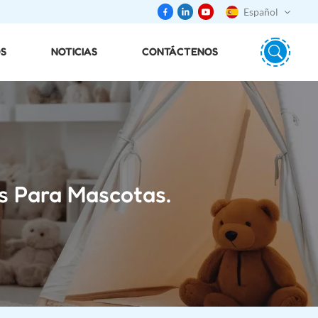
Español
S
NOTICIAS
CONTÁCTENOS
English
português
日本語
español
s Para Mascotas.
русский