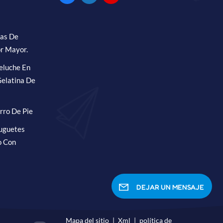
ras De
r Mayor.
eluche En
elatina De
rro De Pie
Juguetes
o Con
DEJAR UN MENSAJE
Mapa del sitio
|
Xml
|
política de