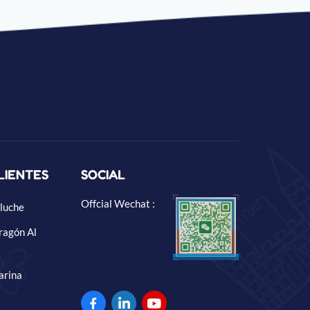
LIENTES
SOCIAL
Offcial Wechat :
luche
ragón Al
arina