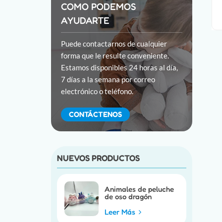
COMO PODEMOS
AYUDARTE
Puede contactarnos de cualquier
forma que le resulte conveniente.
Estamos disponibles 24 horas al día,
7 días a la semana por correo
electrónico o teléfono.
CONTÁCTENOS
NUEVOS PRODUCTOS
Animales de peluche
de oso dragón
personalizados
Leer Más