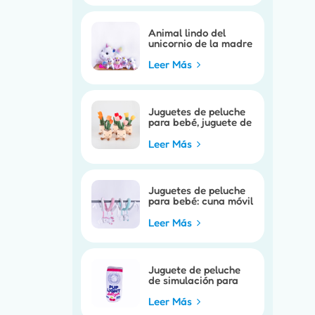
Animal lindo del
unicornio de la madre
del niño de las ventas
calientes
Leer Más
Juguetes de peluche
para bebé, juguete de
marioneta móvil para
cochecito de bebé
Leer Más
Juguetes de peluche
para bebé: cuna móvil
para bebé, juguete
bonito para cuna de
Leer Más
caballo
Juguete de peluche
de simulación para
perro
Leer Más