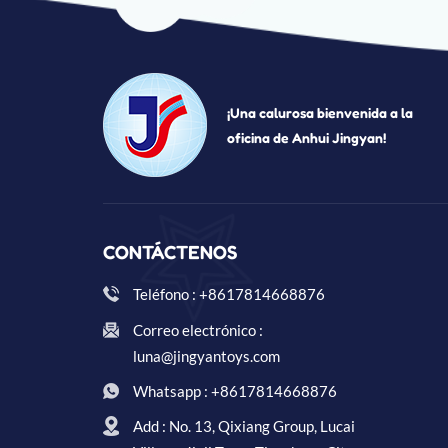
¡Una calurosa bienvenida a la
oficina de Anhui Jingyan!
CONTÁCTENOS
Teléfono : +8617814668876
Correo electrónico :
luna@jingyantoys.com
Whatsapp : +8617814668876
Add : No. 13, Qixiang Group, Lucai