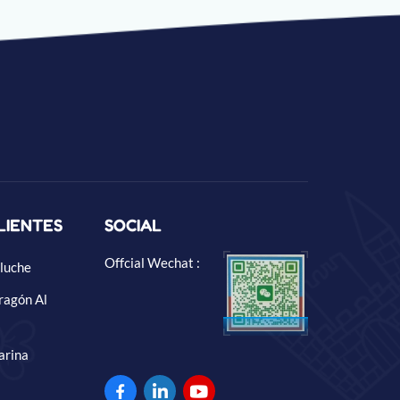
LIENTES
SOCIAL
Offcial Wechat :
luche
ragón Al
arina