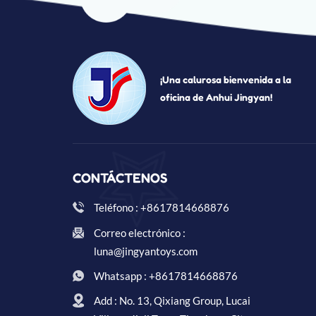
¡Una calurosa bienvenida a la
oficina de Anhui Jingyan!
CONTÁCTENOS
Teléfono : +8617814668876
Correo electrónico :
luna@jingyantoys.com
Whatsapp : +8617814668876
Add : No. 13, Qixiang Group, Lucai