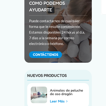
COMO PODEMOS
AYUDARTE
Puede contactarnos de cualquier
forma que le resulte conveniente.
Estamos disponibles 24 horas al día,
7 días a la semana por correo
electrónico o teléfono.
CONTÁCTENOS
NUEVOS PRODUCTOS
Animales de peluche
de oso dragón
personalizados
Leer Más