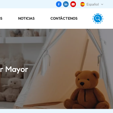
Español
S
NOTICIAS
CONTÁCTENOS
English
português
日本語
español
or Mayor
русский