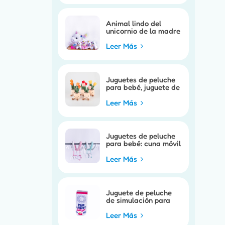
Animal lindo del
unicornio de la madre
del niño de las ventas
calientes
Leer Más
Juguetes de peluche
para bebé, juguete de
marioneta móvil para
cochecito de bebé
Leer Más
Juguetes de peluche
para bebé: cuna móvil
para bebé, juguete
bonito para cuna de
Leer Más
caballo
Juguete de peluche
de simulación para
perro
Leer Más