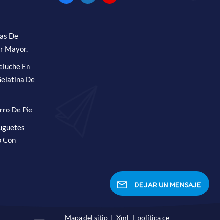
ras De
r Mayor.
eluche En
elatina De
rro De Pie
Juguetes
o Con
DEJAR UN MENSAJE
Mapa del sitio
|
Xml
|
política de