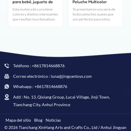
para bebé, juguete de
Peluche Multicolor
marioneta móvil para
Esta muñeca de cuna tiene
Te presentamos una serie de
cochecito de bebé
colores y diseños interesantes
lindos peluches suaves que
que resultan muy llamativos
son perfectos para niños,
para los niños.Los juguetes
niñas e incluso adultos. Estos
pueden servir como sonajeros
juguetes están hechos de
que pueden estimular el
materiales de tela de alta
sentido del oído del bebé..
calidad ultrasuaves y
abrazables, lo que te
enamorará de ellos en el
primer abrazo.
Teléfono : +8617814668876
Correo electrónico : luna@jingyantoys.com
Whatsapp : +8617814668876
Add : No. 13, Qixiang Group, Lucai Village, Jinji Town,
Tianchang City, Anhui Province
Mapa del sitio
Blog
Noticias
© 2026 Tianchang XinHang Arts and Crafts Co., Ltd / Anhui Jingyan