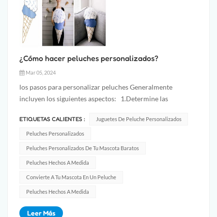
¿Cómo hacer peluches personalizados?
Mar 05, 2024
los pasos para personalizar peluches Generalmente
incluyen los siguientes aspectos: 1.Determine las
necesidades: Primero determine sus necesidades de
ETIQUETAS CALIENTES :
Juguetes De Peluche Personalizados
juguetes de peluche. Considere factores como el tipo de
juguete (animales, personajes, objetos, etc.), tamaño, color,
Peluches Personalizados
material, etc., y...
Peluches Personalizados De Tu Mascota Baratos
Peluches Hechos A Medida
Convierte A Tu Mascota En Un Peluche
Peluches Hechos A Medida
Leer Más