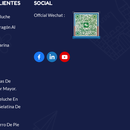
LIENTES
SOCIAL
Offcial Wechat :
luche
ragón Al
arina
ras De
r Mayor.
eluche En
elatina De
rro De Pie