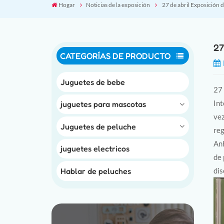
Hogar
Noticias de la exposición
27 de abril Exposición 
27
CATEGORÍAS DE PRODUCTO
Juguetes de bebe
27 
Int
juguetes para mascotas
vez
Juguetes de peluche
reg
Anh
juguetes electricos
de 
Hablar de peluches
dis