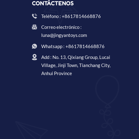
CONTÁCTENOS
Teléfono : +8617814668876
Correo electrónico :
luna@jingyantoys.com
Whatsapp : +8617814668876
Add : No. 13, Qixiang Group, Lucai
Village, Jinji Town, Tianchang City,
Anhui Province