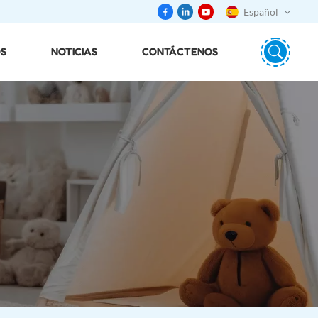
Español
S
NOTICIAS
CONTÁCTENOS
English
português
日本語
español
русский