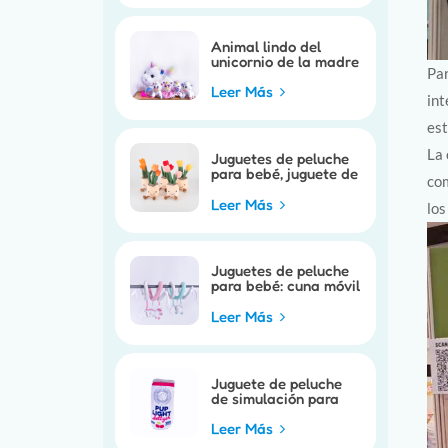
Animal lindo del
unicornio de la madre
Par
del niño de las ventas
calientes
Leer Más
int
est
La 
Juguetes de peluche
para bebé, juguete de
com
marioneta móvil para
cochecito de bebé
Leer Más
los
Juguetes de peluche
para bebé: cuna móvil
para bebé, juguete
bonito para cuna de
Leer Más
caballo
Juguete de peluche
de simulación para
perro
Leer Más