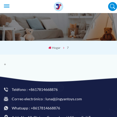
Hogar
7
+
Teléfono : +8617814668876
Correo electrónico : luna@jingyantoys.com
Whatsapp : +8617814668876